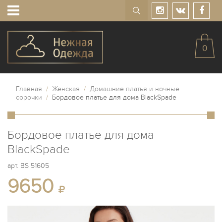
0
Главная
/
Женская
/
Домашние платья и ночные
сорочки
/
Бордовое платье для дома BlackSpade
Бордовое платье для дома
BlackSpade
арт.
BS 51605
9650