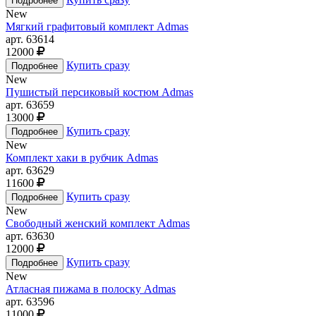
New
Мягкий графитовый комплект Admas
арт. 63614
12000
Купить сразу
New
Пушистый персиковый костюм Admas
арт. 63659
13000
Купить сразу
New
Комплект хаки в рубчик Admas
арт. 63629
11600
Купить сразу
New
Свободный женский комплект Admas
арт. 63630
12000
Купить сразу
New
Атласная пижама в полоску Admas
арт. 63596
11000