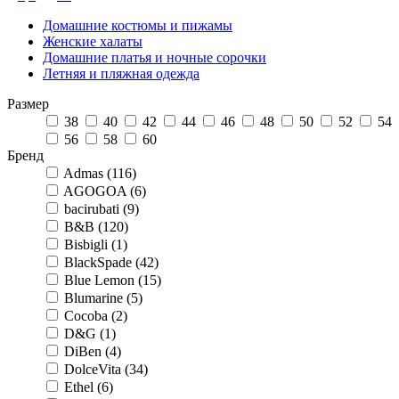
Домашние костюмы и пижамы
Женские халаты
Домашние платья и ночные сорочки
Летняя и пляжная одежда
Размер
38
40
42
44
46
48
50
52
54
56
58
60
Бренд
Admas (116)
AGOGOA (6)
bacirubati (9)
B&B (120)
Bisbigli (1)
BlackSpade (42)
Blue Lemon (15)
Blumarine (5)
Cocoba (2)
D&G (1)
DiBen (4)
DolceVita (34)
Ethel (6)