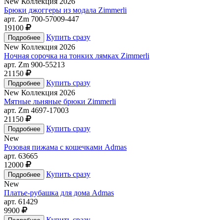
New
Коллекция 2026
Брюки джоггеры из модала Zimmerli
арт. Zm 700-57009-447
19100
Купить сразу
New
Коллекция 2026
Ночная сорочка на тонких лямках Zimmerli
арт. Zm 900-55213
21150
Купить сразу
New
Коллекция 2026
Мятные льняные брюки Zimmerli
арт. Zm 4697-17003
21150
Купить сразу
New
Розовая пижама с кошечками Admas
арт. 63665
12000
Купить сразу
New
Платье-рубашка для дома Admas
арт. 61429
9900
Купить сразу