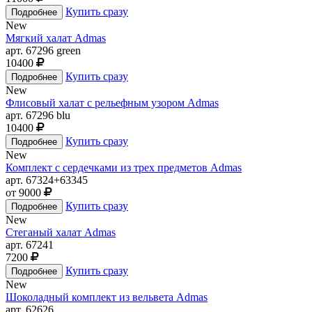
Купить сразу
New
Мягкий халат Admas
арт. 67296 green
10400
Купить сразу
New
Флисовый халат с рельефным узором Admas
арт. 67296 blu
10400
Купить сразу
New
Комплект с сердечками из трех предметов Admas
арт. 67324+63345
от 9000
Купить сразу
New
Стеганый халат Admas
арт. 67241
7200
Купить сразу
New
Шоколадный комплект из вельвета Admas
арт. 62626