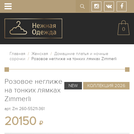
0
Главная
/
Женская
/
Домашние платья и ночные
сорочки
/
Розовое неглиже на тонких лямках Zimmerli
Розовое неглиже
NEW
КОЛЛЕКЦИЯ 2026
на тонких лямках
Zimmerli
арт.
Zm 260-55211-361
20150