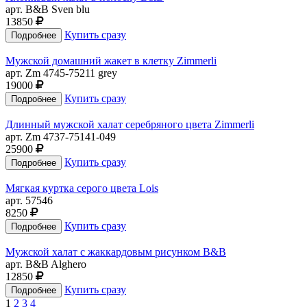
арт. B&B Sven blu
13850
Купить сразу
Мужской домашний жакет в клетку Zimmerli
арт. Zm 4745-75211 grey
19000
Купить сразу
Длинный мужской халат серебряного цвета Zimmerli
арт. Zm 4737-75141-049
25900
Купить сразу
Мягкая куртка серого цвета Lois
арт. 57546
8250
Купить сразу
Мужской халат с жаккардовым рисунком B&B
арт. B&B Alghero
12850
Купить сразу
1
2
3
4