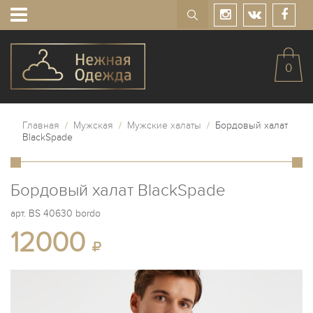
0
Главная
/
Мужская
/
Мужские халаты
/
Бордовый халат
BlackSpade
Бордовый халат BlackSpade
арт.
BS 40630 bordo
12000