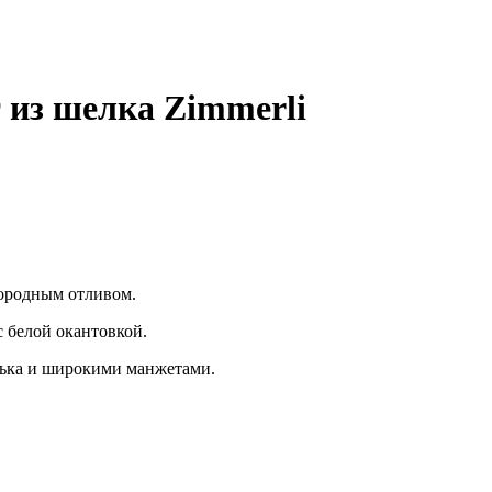
 из шелка Zimmerli
городным отливом.
с белой окантовкой.
алька и широкими манжетами.