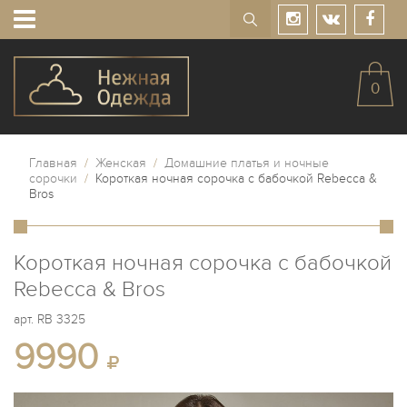
0
Главная
/
Женская
/
Домашние платья и ночные
сорочки
/
Короткая ночная сорочка с бабочкой Rebecca &
Bros
Короткая ночная сорочка с бабочкой
Rebecca & Bros
арт.
RB 3325
9990