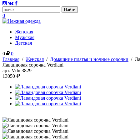
0
Женская
Мужская
Детская
0
0
Главная
/
Женская
/
Домашние платья и ночные сорочки
/
Ла
Лавандовая сорочка Verdiani
арт.
Vdn 3829
13050