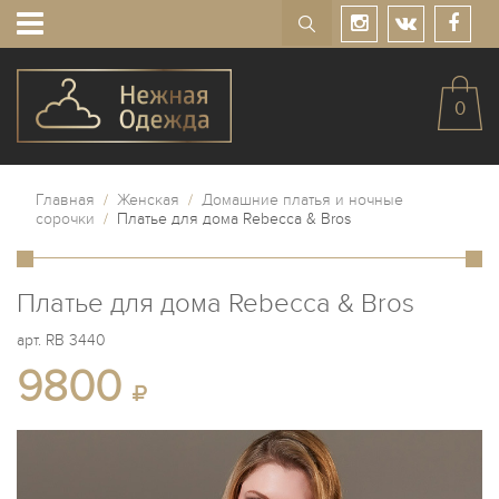
0
Главная
/
Женская
/
Домашние платья и ночные
сорочки
/
Платье для дома Rebecca & Bros
Платье для дома Rebecca & Bros
арт.
RB 3440
9800