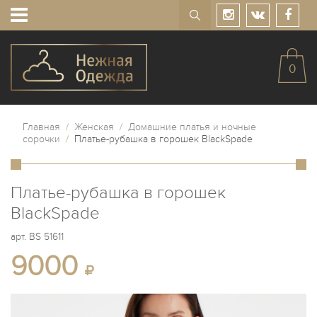
0
Главная
/
Женская
/
Домашние платья и ночные
сорочки
/
Платье-рубашка в горошек BlackSpade
Платье-рубашка в горошек
BlackSpade
арт.
BS 51611
9000