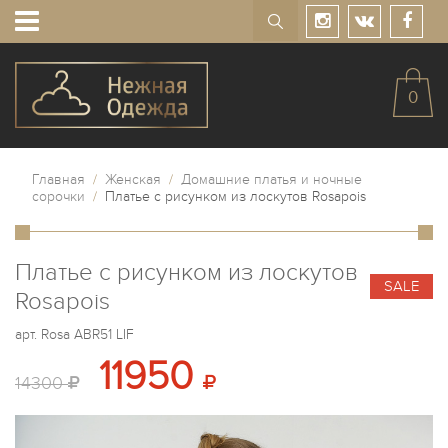
0
Главная
/
Женская
/
Домашние платья и ночные
сорочки
/
Платье с рисунком из лоскутов Rosapois
Платье с рисунком из лоскутов
SALE
Rosapois
арт.
Rosa ABR51 LIF
11950
14300