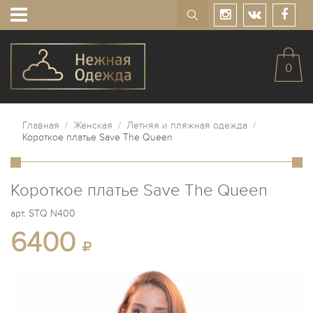
0
Главная
/
Женская
/
Летняя и пляжная одежда
/
Короткое платье Save The Queen
Короткое платье Save The Queen
арт.
STQ N400
6400