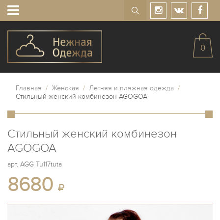
0
Главная
/
Женская
/
Летняя и пляжная одежда
/
Стильный женский комбинезон AGOGOA
Стильный женский комбинезон
AGOGOA
арт.
AGG Tu117tuta
8680