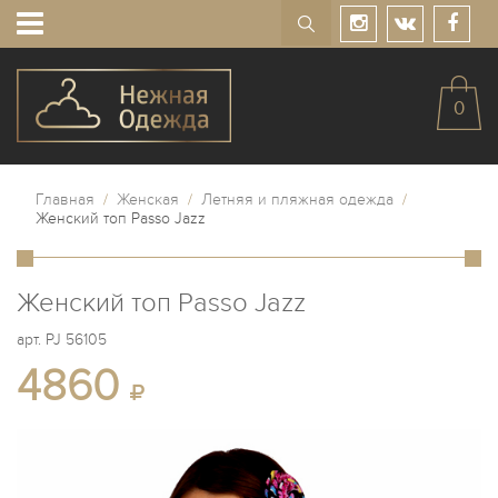
0
Главная
/
Женская
/
Летняя и пляжная одежда
/
Женский топ Passo Jazz
Женский топ Passo Jazz
арт.
PJ 56105
4860