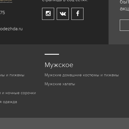
быт
акц
-75
odezhda.ru
Мужское
мы и пижамы
Мужские домашние костюмы и пижамы
Мужские халаты
 и ночные сорочки
я одежда