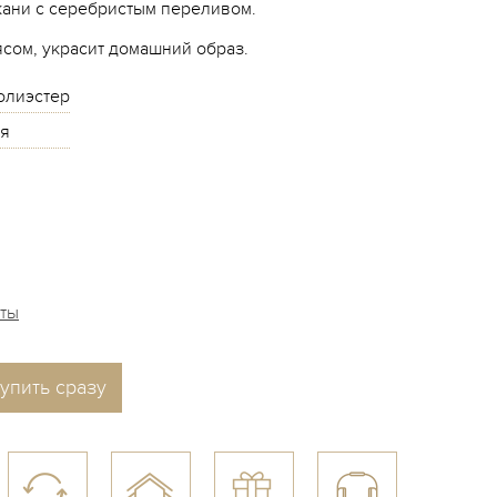
кани с серебристым переливом.
ясом, украсит домашний образ.
олиэстер
я
аты
упить сразу