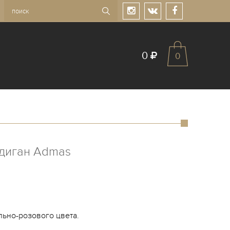
0
0
рдиган Admas
льно-розового цвета.