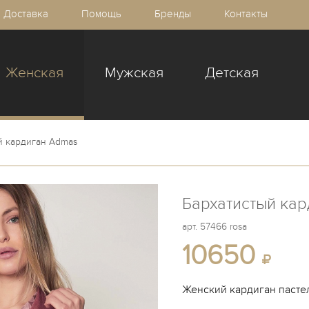
Доставка
Помощь
Бренды
Контакты
Женская
Мужская
Детская
й кардиган Admas
Бархатистый ка
арт.
57466 rosa
10650
Женский кардиган пасте