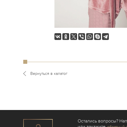
Вернуться в калатог
Остались вопросы? На
или закажите
обратный 