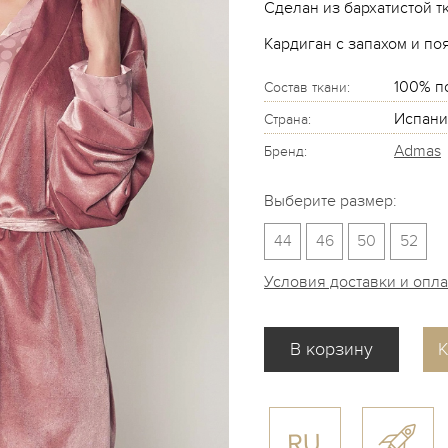
Сделан из бархатистой т
Кардиган с запахом и по
100% п
Состав ткани:
Испани
Страна:
Admas
Бренд:
Выберите размер:
44
46
50
52
Условия доставки и опл
К