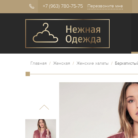
+7 (963) 780-75-75
Перезвоните мне
Главная
/
Женская
/
Женские халаты
/
Бархатисты