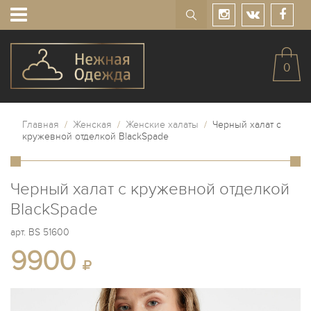
0
Главная
/
Женская
/
Женские халаты
/
Черный халат с
кружевной отделкой BlackSpade
Черный халат с кружевной отделкой
BlackSpade
арт.
BS 51600
9900