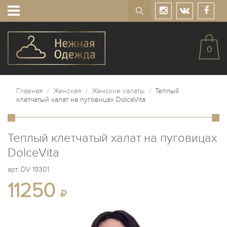
0
Главная
/
Женская
/
Женские халаты
/
Теплый
клетчатый халат на пуговицах DolceVita
Теплый клетчатый халат на пуговицах
DolceVita
арт.
DV 19301
11250