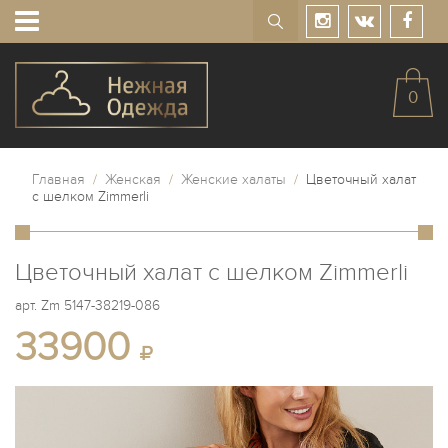
0
Главная
/
Женская
/
Женские халаты
/
Цветочный халат
с шелком Zimmerli
Цветочный халат с шелком Zimmerli
арт.
Zm 5147-38219-086
33900