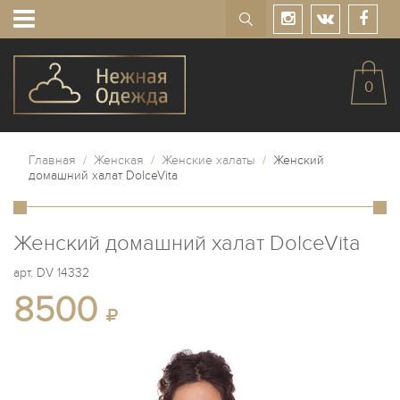
0
Главная
/
Женская
/
Женские халаты
/
Женский
домашний халат DolceVita
Женский домашний халат DolceVita
арт.
DV 14332
8500