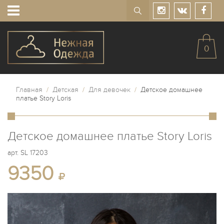
0
Главная
/
Детская
/
Для девочек
/
Детское домашнее
платье Story Loris
Детское домашнее платье Story Loris
арт.
SL 17203
9350