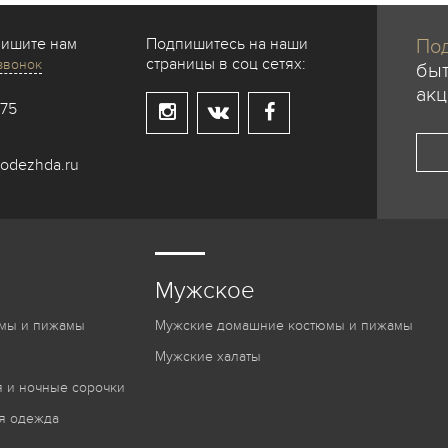
пишите нам
Подпишитесь на наши
Под
страницы в соц сетях:
звонок
быт
акц
-75
odezhda.ru
Мужское
мы и пижамы
Мужские домашние костюмы и пижамы
Мужские халаты
 и ночные сорочки
я одежда