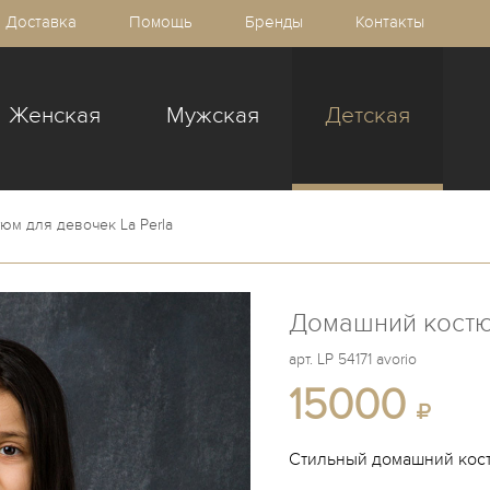
Доставка
Помощь
Бренды
Контакты
Женская
Мужская
Детская
юм для девочек La Perla
Домашний костюм
арт.
LP 54171 avorio
15000
Стильный домашний кос