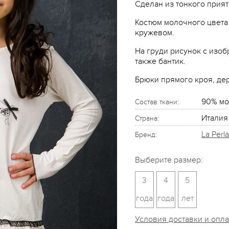
Сделан из тонкого прият
Костюм молочного цвета
кружевом.
На груди рисунок с изоб
также бантик.
Брюки прямого кроя, дер
90% мо
Состав ткани:
Италия
Страна:
La Perla
Бренд:
Выберите размер:
3
4
5
года
года
лет
Условия доставки и опл