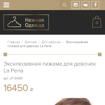
0
Главная
/
Детская
/
Для девочек
/
Эксклюзивная
пижама для девочек La Perla
Эксклюзивная пижама для девочек
La Perla
арт.
LP 54381
16450