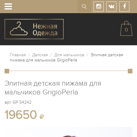
0
Главная
/
Детская
/
Для мальчиков
/
Элитная детская
пижама для мальчиков GrigioPerla
Элитная детская пижама для
мальчиков GrigioPerla
арт.
GP 54242
19650