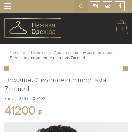
0
Главная
/
Мужская
/
Домашние костюмы и пижамы
/
Домашний комплект с шортами Zimmerli
Домашний комплект с шортами
Zimmerli
арт.
Zm 286-67100-102
41200