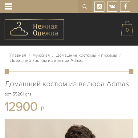
0
Главная
/
Мужская
/
Домашние костюмы и пижамы
/
Домашний костюм из велюра Admas
Домашний костюм из велюра Admas
арт.
55261 gris
12900