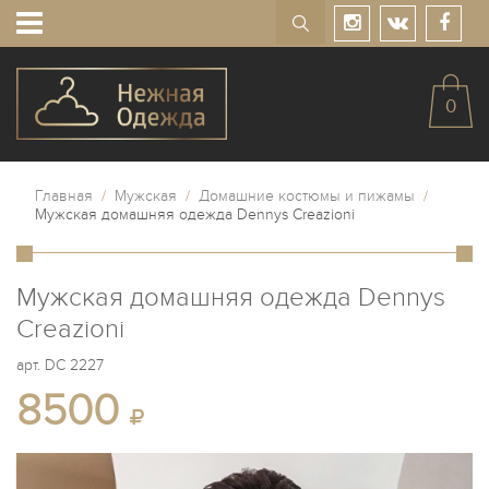
0
Главная
/
Мужская
/
Домашние костюмы и пижамы
/
Мужская домашняя одежда Dennys Creazioni
Мужская домашняя одежда Dennys
Creazioni
арт.
DC 2227
8500