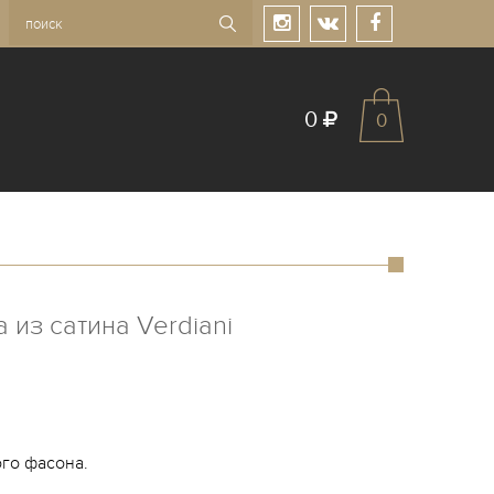
0
0
 из сатина Verdiani
го фасона.