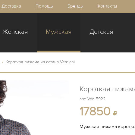
Доставка
Помощь
Бренды
Контакты
Женская
Мужская
Детская
/
Короткая пижама из сатина Verdiani
Короткая пижама
арт.
Vdn 5922
17850
Мужская пижама коротко