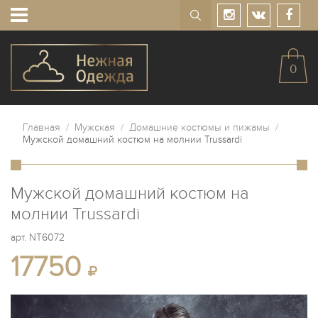
0
Главная
/
Мужская
/
Домашние костюмы и пижамы
/
Мужской домашний костюм на молнии Trussardi
Мужской домашний костюм на
молнии Trussardi
арт.
NT6072
17750