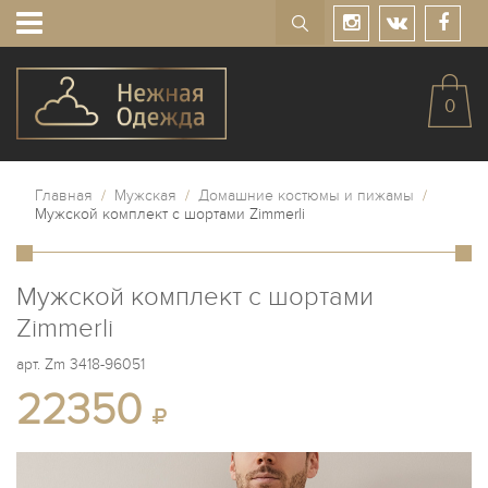
0
Главная
/
Мужская
/
Домашние костюмы и пижамы
/
Мужской комплект с шортами Zimmerli
Мужской комплект с шортами
Zimmerli
арт.
Zm 3418-96051
22350