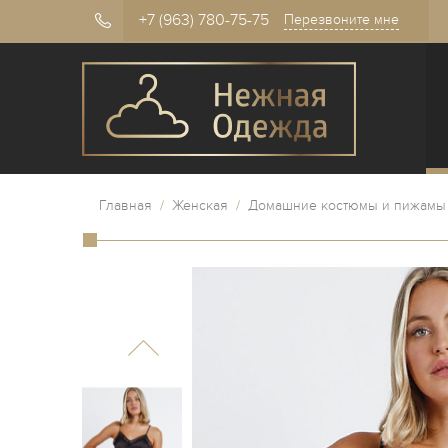
+7 (963) 780-75-75
Перезвоните мне
Главная
/
Женская
/
Домашние костюмы и пижамы