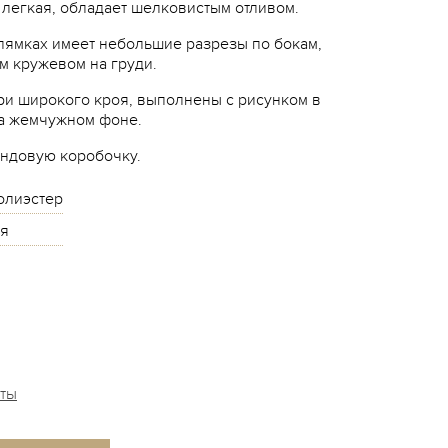
и легкая, обладает шелковистым отливом.
 лямках имеет небольшие разрезы по бокам,
 кружевом на груди.
и широкого кроя, выполнены с рисунком в
а жемчужном фоне.
ендовую коробочку.
олиэстер
я
аты