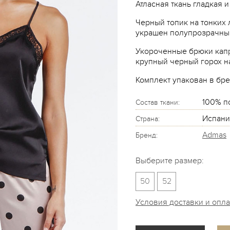
Атласная ткань гладкая 
Черный топик на тонких
украшен полупрозрачным
Укороченные брюки капр
крупный черный горох н
Комплект упакован в бр
100% п
Состав ткани:
Испани
Страна:
Admas
Бренд:
Выберите размер:
50
52
Условия доставки и опл