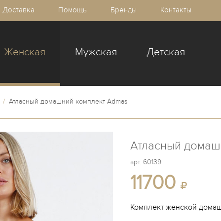
Доставка
Помощь
Бренды
Контакты
Женская
Мужская
Детская
/
Атласный домашний комплект Admas
Атласный домаш
арт.
60139
11700
Комплект женской домаш