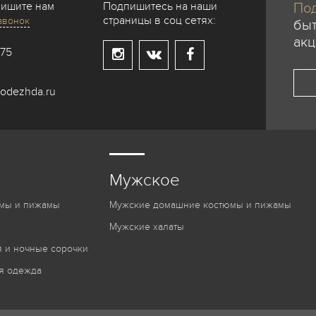
пишите нам
Подпишитесь на наши
Под
страницы в соц сетях:
звонок
быт
акц
-75
odezhda.ru
Мужское
мы и пижамы
Мужские домашние костюмы и пижамы
Мужские халаты
 и ночные сорочки
я одежда