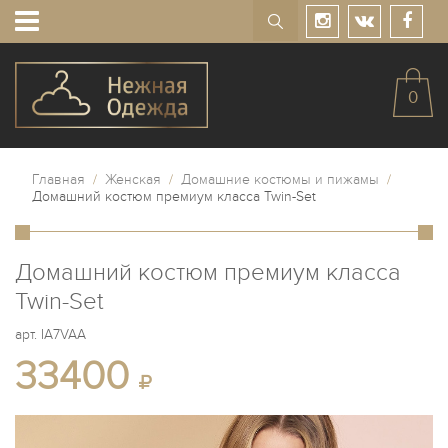
0
Главная
/
Женская
/
Домашние костюмы и пижамы
/
Домашний костюм премиум класса Twin-Set
Домашний костюм премиум класса
Twin-Set
арт.
IA7VAA
33400