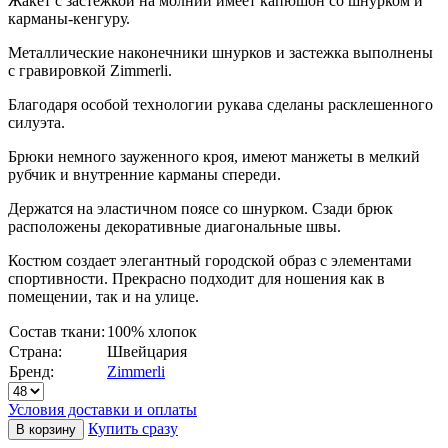
Жакет с застежкой на молнии имеет капюшон со шнурком и
карманы-кенгуру.
Металлические наконечники шнурков и застежка выполнены
с гравировкой Zimmerli.
Благодаря особой технологии рукава сделаны расклешенного
силуэта.
Брюки немного зауженного кроя, имеют манжеты в мелкий
рубчик и внутренние карманы спереди.
Держатся на эластичном поясе со шнурком. Сзади брюк
расположены декоративные диагональные швы.
Костюм создает элегантный городской образ с элементами
спортивности. Прекрасно подходит для ношения как в
помещении, так и на улице.
Состав ткани:
100% хлопок
Страна:
Швейцария
Бренд:
Zimmerli
Условия доставки и оплаты
Купить сразу