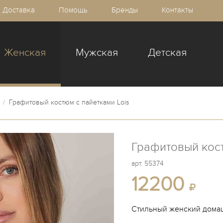
Доставка
Помощь
Бренды
Контакты
Женская
Мужская
Детская
/
Графитовый костюм с пайетками Lois
Графитовый кост
арт.
55374
12200
Стильный женский домаш