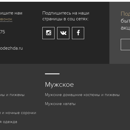
пишите нам
Подпишитесь на наши
Под
страницы в соц сетях:
звонок
быт
акц
-75
odezhda.ru
Мужское
мы и пижамы
Мужские домашние костюмы и пижамы
Мужские халаты
 и ночные сорочки
я одежда