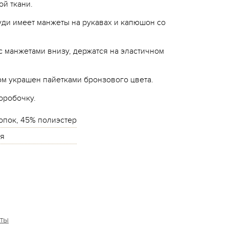
ой ткани.
ди имеет манжеты на рукавах и капюшон со
с манжетами внизу, держатся на эластичном
юм украшен пайетками бронзового цвета.
оробочку.
опок, 45% полиэстер
я
аты