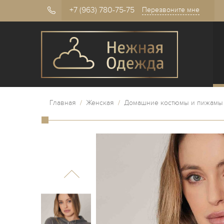
+7 (963) 780-75-75
Перезвоните мне
Главная
/
Женская
/
Домашние костюмы и пижамы