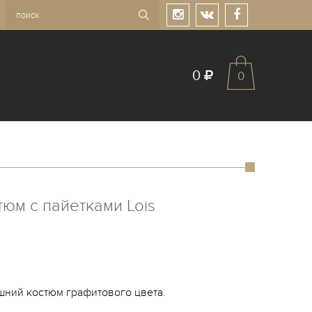
0
0
юм с пайетками Lois
ний костюм графитового цвета.