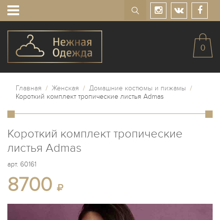
0
Главная
/
Женская
/
Домашние костюмы и пижамы
/
Короткий комплект тропические листья Admas
Короткий комплект тропические
листья Admas
арт.
60161
8700