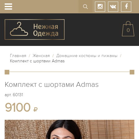
0
Главная
/
Женская
/
Домашние костюмы и пижамы
/
Комплект с шортами Admas
Комплект с шортами Admas
арт.
60131
9100