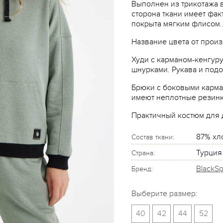
Выполнен из трикотажа в
сторона ткани имеет фак
покрыта мягким флисом.
Название цвета от произ
Худи с карманом-кенгур
шнурками. Рукава и под
Брюки с боковыми карма
имеют неплотные резинк
Практичный костюм для д
87% хл
Состав ткани:
Турция
Страна:
BlackS
Бренд:
Выберите размер:
40
42
44
52