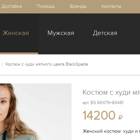
Доставка
Помощь
Бренды
Контакты
Женская
Мужская
Детская
/
Костюм с худи мятного цвета BlackSpade
Костюм с худи м
арт.
BS 60479+60481
14200
Женский костюм: худи и 