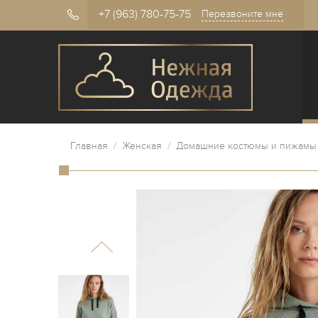
+7 (963) 780-75-75
Перезвоните мне
Главная
/
Женская
/
Домашние костюмы и пижамы