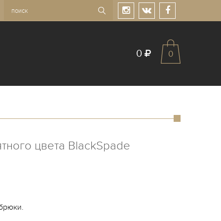
0
0
ятного цвета BlackSpade
брюки.