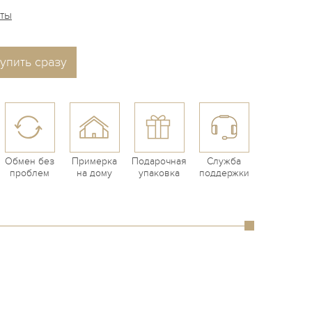
аты
упить сразу
Обмен без
Примерка
Подарочная
Служба
проблем
на дому
упаковка
поддержки