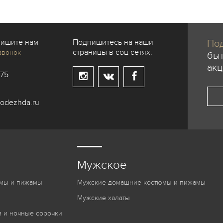
пишите нам
Подпишитесь на наши
Под
страницы в соц сетях:
звонок
быт
акц
-75
odezhda.ru
Мужское
мы и пижамы
Мужские домашние костюмы и пижамы
Мужские халаты
 и ночные сорочки