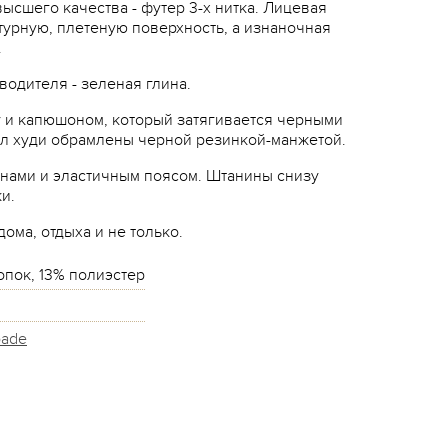
ысшего качества - футер 3-х нитка.
Лицевая
турную, плетеную поверхность, а изнаночная
.
водителя - зеленая глина.
у и капюшоном, который затягивается черными
ол худи обрамлены черной резинкой-манжетой.
нами и эластичным поясом. Штанины снизу
и.
ома, отдыха и не только.
опок, 13% полиэстер
pade