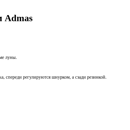
м Admas
ме луны.
а, спереди регулируются шнурком, а сзади резинкой.