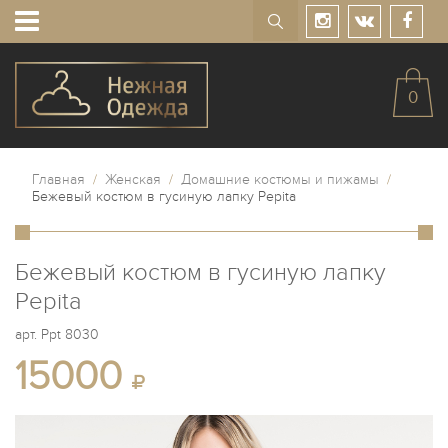
0
Главная
/
Женская
/
Домашние костюмы и пижамы
/
Бежевый костюм в гусиную лапку Pepita
Бежевый костюм в гусиную лапку
Pepita
арт.
Ppt 8030
15000