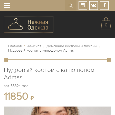
0
Главная
/
Женская
/
Домашние костюмы и пижамы
/
Пудровый костюм с капюшоном Admas
Пудровый костюм с капюшоном
Admas
арт.
55824 rosa
11850