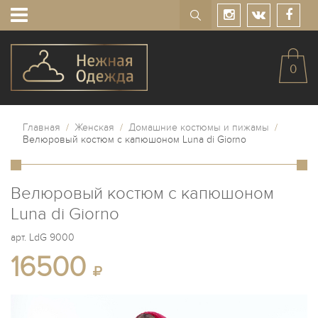
0
Главная
/
Женская
/
Домашние костюмы и пижамы
/
Велюровый костюм с капюшоном Luna di Giorno
Велюровый костюм с капюшоном
Luna di Giorno
арт.
LdG 9000
16500