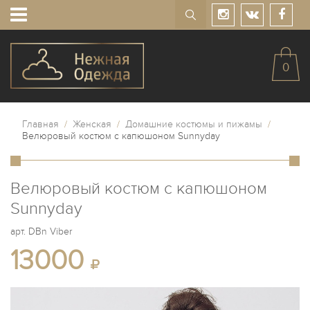
0
Главная
/
Женская
/
Домашние костюмы и пижамы
/
Велюровый костюм с капюшоном Sunnyday
Велюровый костюм с капюшоном
Sunnyday
арт.
DBn Viber
13000