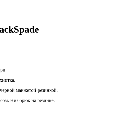
ackSpade
ри.
ухнитка.
 черной манжетой-резинкой.
ом. Низ брюк на резинке.
.