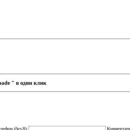
pade
" в один клик
лефон (без 8):
Комментар