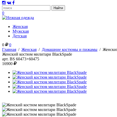
0
Женская
Мужская
Детская
0
0
Главная
/
Женская
/
Домашние костюмы и пижамы
/
Женски
Женский костюм милитари BlackSpade
арт.
BS 60473+60475
16900