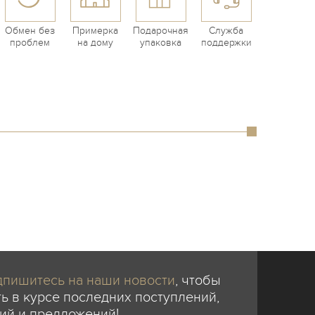
Обмен без
Примерка
Подарочная
Служба
проблем
на дому
упаковка
поддержки
пишитесь на наши новости
, чтобы
ь в курсе последних поступлений,
ий и предложений!