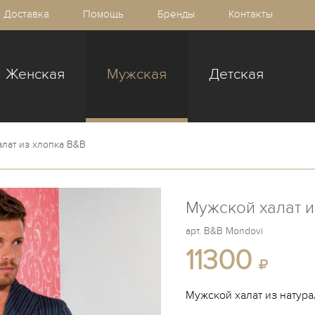
Доставка
Помощь
Бренды
Контакты
Женская
Мужская
Детская
лат из хлопка B&B
Мужской халат и
арт.
B&B Mondovi
11300
Мужской халат из натура