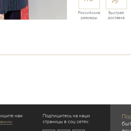
Российские
Быстрая
размеры
доставка
пишите нам
Подпишитесь на наши
Под
страницы в соц сетях:
звонок
быт
акц