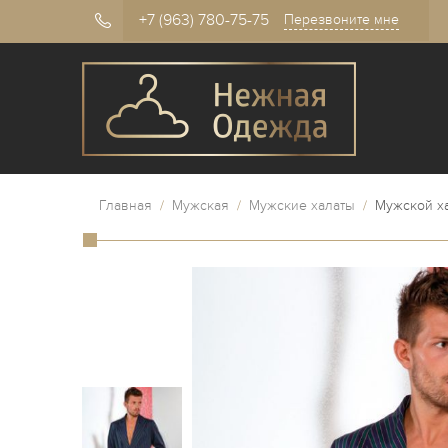
+7 (963) 780-75-75
Перезвоните мне
Главная
/
Мужская
/
Мужские халаты
/
Мужской ха