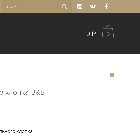
0
0
з хлопка B&B
льного хлопка.