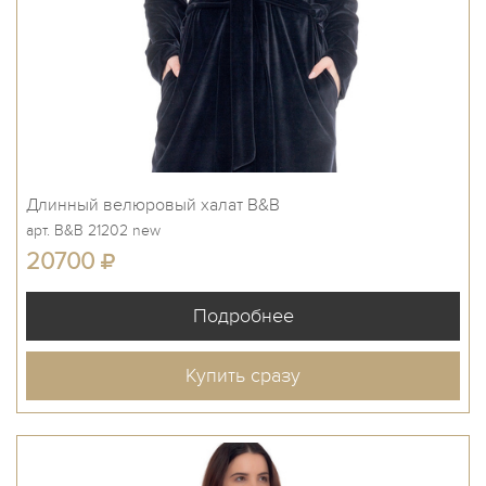
Длинный велюровый халат B&B
арт. B&B 21202 new
20700
Купить сразу