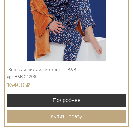
Женская пижама из хлопка B&B
арт. B&B 24206
16400
Купить сразу