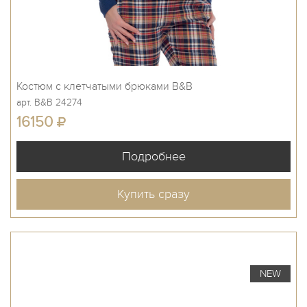
Костюм с клетчатыми брюками B&B
арт. B&B 24274
16150
Купить сразу
NEW