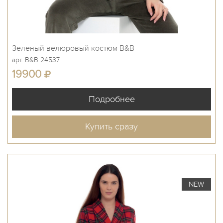
Зеленый велюровый костюм B&B
арт. B&B 24537
19900
Купить сразу
NEW