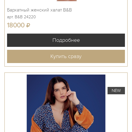
Бархатный женский халат B&B
арт. B&B 24220
18000
Купить сразу
NEW