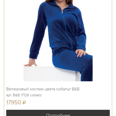
Велюровый костюм цвета кобальт B&B
арт. B&B 17128 cobalto
17950