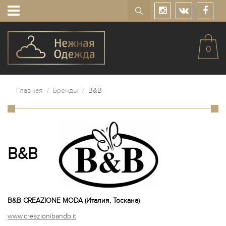
0
Главная
/
Бренды
/
B&B
B&B
B&B CREAZIONE MODA (Италия, Тоскана)
www.creazionibandb.it