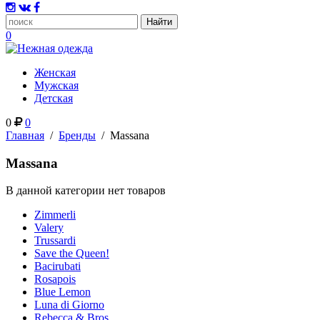
0
Женская
Мужская
Детская
0
0
Главная
/
Бренды
/
Massana
Massana
В данной категории нет товаров
Zimmerli
Valery
Trussardi
Save the Queen!
Bacirubati
Rosapois
Blue Lemon
Luna di Giorno
Rebecca & Bros