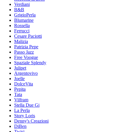
Verdiani
B&B
GrigioPerla
Blumarine
Rossella
Ferrucci
Cesare Paciotti
Malizia
Patrizia Pepe
Passo Jazz
Free Voogue
Spaziale Splendy
Julipet
Argentovivo
Joelle
DolceVita
Pepita
Tata
Vilfram
Stella Due Gi
La Perla
Story Loris
Denny's Creazioni
DiBen
Twisi