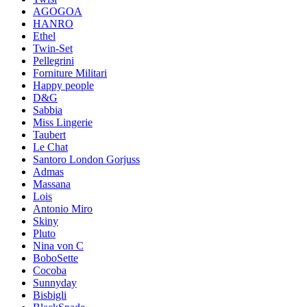
AGOGOA
HANRO
Ethel
Twin-Set
Pellegrini
Forniture Militari
Happy people
D&G
Sabbia
Miss Lingerie
Taubert
Le Chat
Santoro London Gorjuss
Admas
Massana
Lois
Antonio Miro
Skiny
Pluto
Nina von C
BoboSette
Cocoba
Sunnyday
Bisbigli