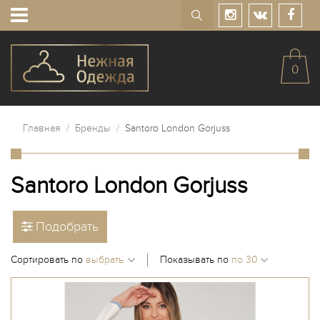
0
Главная
/
Бренды
/
Santoro London Gorjuss
Santoro London Gorjuss
Подобрать
Сортировать по
Показывать по