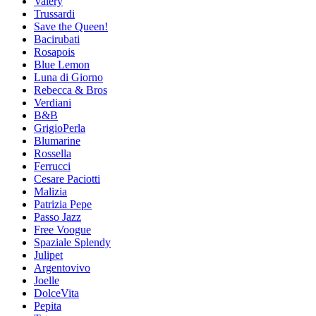
Valery
Trussardi
Save the Queen!
Bacirubati
Rosapois
Blue Lemon
Luna di Giorno
Rebecca & Bros
Verdiani
B&B
GrigioPerla
Blumarine
Rossella
Ferrucci
Cesare Paciotti
Malizia
Patrizia Pepe
Passo Jazz
Free Voogue
Spaziale Splendy
Julipet
Argentovivo
Joelle
DolceVita
Pepita