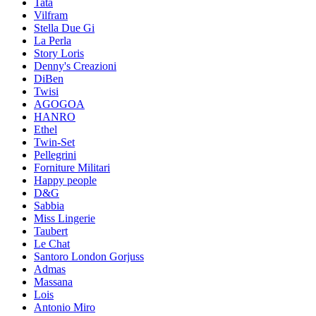
Tata
Vilfram
Stella Due Gi
La Perla
Story Loris
Denny's Creazioni
DiBen
Twisi
AGOGOA
HANRO
Ethel
Twin-Set
Pellegrini
Forniture Militari
Happy people
D&G
Sabbia
Miss Lingerie
Taubert
Le Chat
Santoro London Gorjuss
Admas
Massana
Lois
Antonio Miro