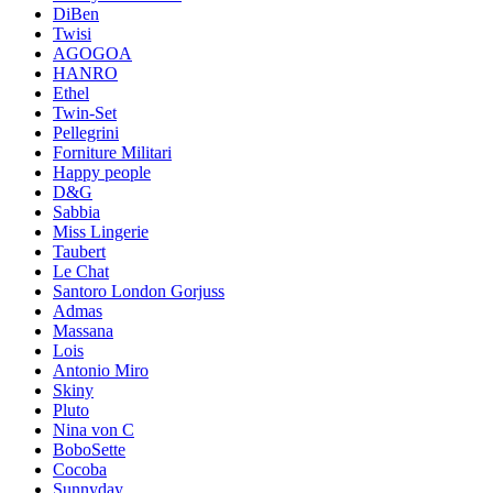
DiBen
Twisi
AGOGOA
HANRO
Ethel
Twin-Set
Pellegrini
Forniture Militari
Happy people
D&G
Sabbia
Miss Lingerie
Taubert
Le Chat
Santoro London Gorjuss
Admas
Massana
Lois
Antonio Miro
Skiny
Pluto
Nina von C
BoboSette
Cocoba
Sunnyday