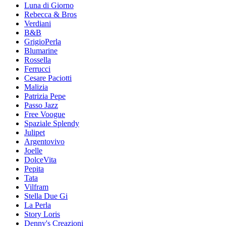
Luna di Giorno
Rebecca & Bros
Verdiani
B&B
GrigioPerla
Blumarine
Rossella
Ferrucci
Cesare Paciotti
Malizia
Patrizia Pepe
Passo Jazz
Free Voogue
Spaziale Splendy
Julipet
Argentovivo
Joelle
DolceVita
Pepita
Tata
Vilfram
Stella Due Gi
La Perla
Story Loris
Denny's Creazioni