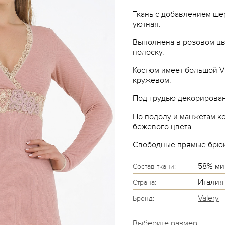
Ткань с добавлением шер
уютная.
Выполнена в розовом цв
полоску.
Костюм имеет большой 
кружевом.
Под грудью декорирова
По подолу и манжетам к
бежевого цвета.
Свободные прямые брюки
58% ми
Состав ткани:
Италия
Страна:
Valery
Бренд:
Выберите размер: