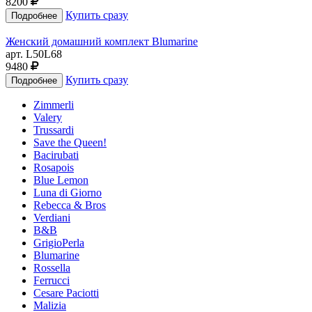
8200
Купить сразу
Женский домашний комплект Blumarine
арт. L50L68
9480
Купить сразу
Zimmerli
Valery
Trussardi
Save the Queen!
Bacirubati
Rosapois
Blue Lemon
Luna di Giorno
Rebecca & Bros
Verdiani
B&B
GrigioPerla
Blumarine
Rossella
Ferrucci
Cesare Paciotti
Malizia