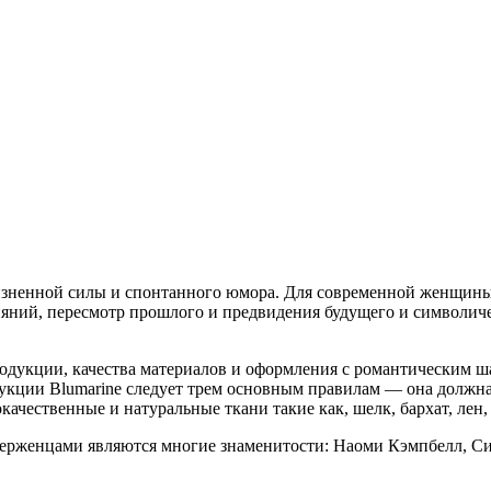
 жизненной силы и спонтанного юмора. Для современной женщин
влияний, пересмотр прошлого и предвидения будущего и символи
одукции, качества материалов и оформления с романтическим ш
укции Blumarine следует трем основным правилам — она должна 
чественные и натуральные ткани такие как, шелк, бархат, лен, 
риверженцами являются многие знаменитости: Наоми Кэмпбелл, С