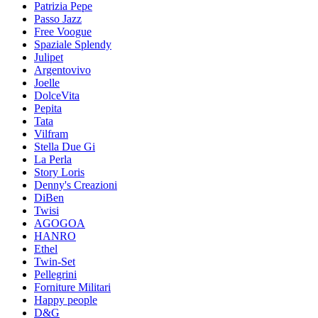
Patrizia Pepe
Passo Jazz
Free Voogue
Spaziale Splendy
Julipet
Argentovivo
Joelle
DolceVita
Pepita
Tata
Vilfram
Stella Due Gi
La Perla
Story Loris
Denny's Creazioni
DiBen
Twisi
AGOGOA
HANRO
Ethel
Twin-Set
Pellegrini
Forniture Militari
Happy people
D&G