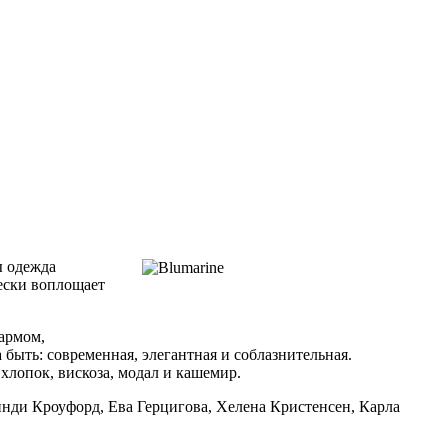
ы одежда
чески воплощает
армом,
быть: современная, элегантная и соблазнительная.
хлопок, вискоза, модал и кашемир.
инди Кроуфорд, Ева Герцигова, Хелена Кристенсен, Карла