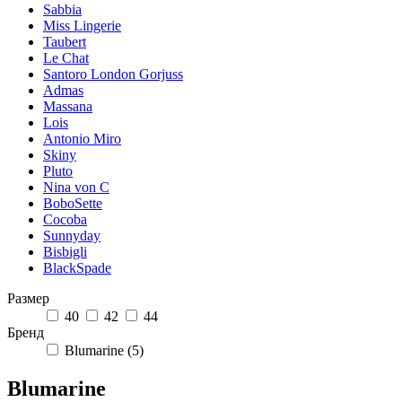
Sabbia
Miss Lingerie
Taubert
Le Chat
Santoro London Gorjuss
Admas
Massana
Lois
Antonio Miro
Skiny
Pluto
Nina von C
BoboSette
Cocoba
Sunnyday
Bisbigli
BlackSpade
Размер
40
42
44
Бренд
Blumarine (5)
Blumarine